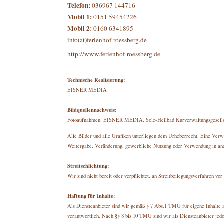
Telefon:
036967 144716
Mobil 1:
0151 59454226
Mobil 2:
0160 6341895
info(at)ferienhof-
roessberg.de
http://www.ferienhof-
roessberg.de
Technische Realisierung:
EISNER MEDIA
Bildquellennachweis:
Fotoaufnahmen: EISNER MEDIA, Sole-
Heilbad Kurverwaltungsgesel
Alle Bilder und alle Grafiken unterliegen dem Urheberrecht. Eine Verwe
Weitergabe, Veränderung, gewerbliche Nutzung oder Verwendung in ande
Streitschlichtung:
Wir sind nicht bereit oder verpflichtet, an Streitbeilegungsverfahren vo
Haftung für Inhalte:
Als Diensteanbieter sind wir gemäß § 7 Abs.1 TMG für eigene Inhalte 
verantwortlich. Nach §§ 8 bis 10 TMG sind wir als Diensteanbieter jedoc