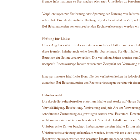
fremde Informationen zu überwachen oder nach Umständen zu forschen, 
Verpflichtungen zur Entfernung oder Sperrung der Nutzung von Informa
unberührt. Eine diesbezügliche Haftung ist jedoch erst ab dem Zeitpunk
Bei Bekanntwerden von entsprechenden Rechtsverletzungen werden wir 
Haftung für Links:
Unser Angebot enthält Links zu externen Websites Dritter, auf deren In
diese fremden Inhalte auch keine Gewähr übernehmen. Für die Inhalte der
Betreiber der Seiten verantwortlich. Die verlinkten Seiten wurden zum
überprüft. Rechtswidrige Inhalte waren zum Zeitpunkt der Verlinkung ni
Eine permanente inhaltliche Kontrolle der verlinkten Seiten ist jedoch 
zumutbar. Bei Bekanntwerden von Rechtsverletzungen werden wir derar
Urheberrecht:
Die durch die Seitenbetreiber erstellten Inhalte und Werke auf diesen 
Vervielfältigung, Bearbeitung, Verbreitung und jede Art der Verwertun
schriftlichen Zustimmung des jeweiligen Autors bzw. Erstellers. Downlo
nicht kommerziellen Gebrauch gestattet. Soweit die Inhalte auf dieser S
Urheberrechte Dritter beachtet. Insbesondere werden Inhalte Dritter als
Urheberrechtsverletzung aufmerksam werden, bitten wir um einen ent
Rechtsverletzungen werden wir derartige Inhalte umgehend entfernen.